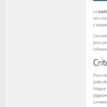
Le
padd
son côt
s’adapte
Les ade
pour pr
influen
Cri
Pour sé
taille 
fatigue
pagayer
composi