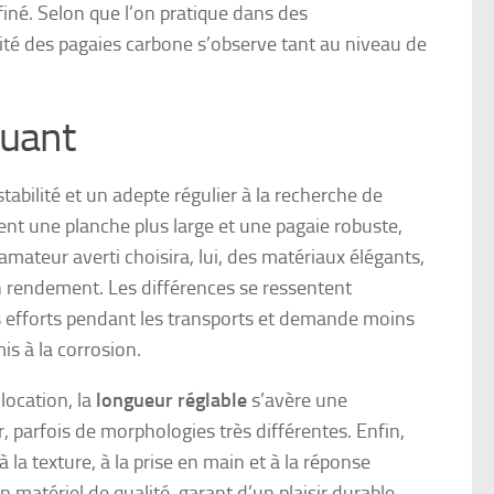
finé. Selon que l’on pratique dans des
cité des pagaies carbone s’observe tant au niveau de
quant
tabilité et un adepte régulier à la recherche de
nt une planche plus large et une pagaie robuste,
u amateur averti choisira, lui, des matériaux élégants,
son rendement. Les différences se ressentent
les efforts pendant les transports et demande moins
s à la corrosion.
location, la
longueur réglable
s’avère une
r, parfois de morphologies très différentes. Enfin,
 la texture, à la prise en main et à la réponse
matériel de qualité, garant d’un plaisir durable