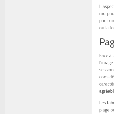
L’aspec
morphol
pour un
ou la f
Pag
Face à 
l’image
session
considé
caracté
agréab
Les fab
plage o