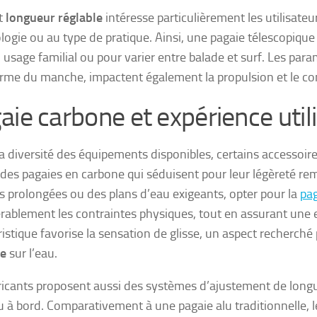
t
longueur réglable
intéresse particulièrement les utilisate
ogie ou au type de pratique. Ainsi, une pagaie télescopique 
 usage familial ou pour varier entre balade et surf. Les param
orme du manche, impactent également la propulsion et le co
aie carbone et expérience util
la diversité des équipements disponibles, certains accessoi
 des pagaies en carbone qui séduisent pour leur légèreté rem
s prolongées ou des plans d’eau exigeants, opter pour la
pag
rablement les contraintes physiques, tout en assurant une 
ristique favorise la sensation de glisse, un aspect recherché
le
sur l’eau.
ricants proposent aussi des systèmes d’ajustement de long
u à bord. Comparativement à une pagaie alu traditionnelle, 