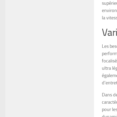
supérie
environ
la vite
Vari
Les bes
perform
focalisé
ultra l
égaleme
d’entre
Dans de
caracté
pour les
dynamiq