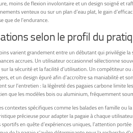
ure, moins de flexion involontaire et un design soigné et raf
nements venteux ou sur un plan d’eau plat, le gain d’effica
sse que de l’endurance.
ations selon le profil du prati
oins varient grandement entre un débutant qui privilégie la s
ances accrues. Un utilisateur occasionnel sélectionne souve
 sur la sécurité et la facilité d’utilisation. Un compétiteur o
égers, et un design épuré afin d’accroître sa maniabilité et 
nt sur l’entretien : la légèreté des pagaies carbone limite 
tien que les modèles bois ou aluminium, fréquemment soumi
s contextes spécifiques comme les balades en famille ou la 
ristique précieuse pour adapter la pagaie à chaque utilisateu
 sportifs en quête d’expériences uniques, l’attention portée à
ue de la pagaie s’avère déterminante pour la recherche d’un 